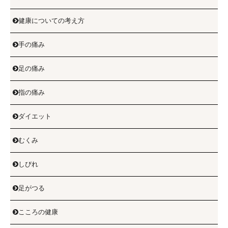
健康についての考え方

手の痛み

足の痛み

指の痛み

ダイエット

むくみ

しびれ

足がつる

こころの健康
