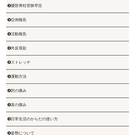
腰部脊柱管狭窄症

症例報告

活動報告

外反母趾

ストレッチ

運動方法

肘の痛み

首の痛み

日常生活のからだの使い方

姿勢について
