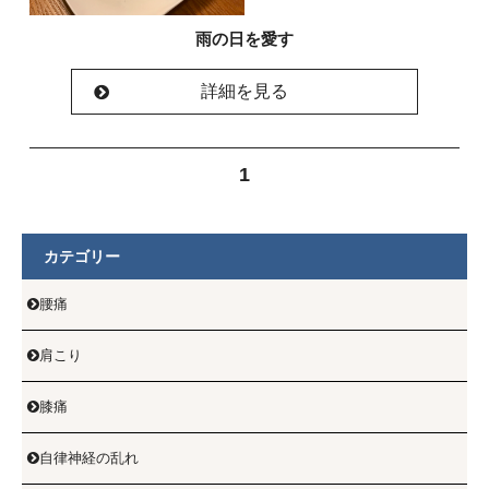
雨の日を愛す
詳細を見る
1
カテゴリー
腰痛

肩こり

膝痛

自律神経の乱れ
