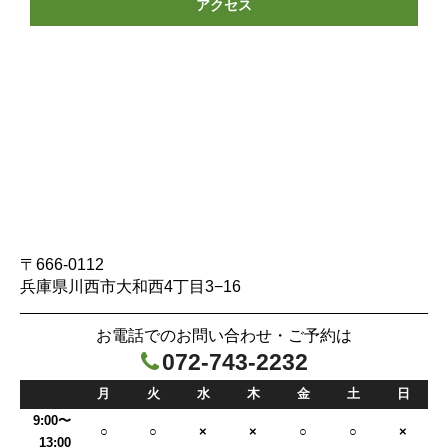
アクセス
〒666-0112
兵庫県川西市大和西4丁目3−16
お電話でのお問い合わせ・ご予約は
072-743-2232

月
火
水
木
金
土
日
9:00〜
○
○
×
×
○
○
×
13:00