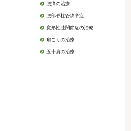

腰痛の治療

腰部脊柱管狭窄症

変形性膝関節症の治療

肩こりの治療

五十肩の治療