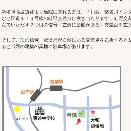
新名神高速道路より当院に来れる方は、「川西、猪名川イン
むと国道１７３号線の畦野交差点に突き当たります。畦野交
んでいただき２つ目の信号（左側に公園がある）交差点を左
そして、次の信号、郵便局が右側にある交差点を左折すると
ると当院の建物の真横に駐車場があります。