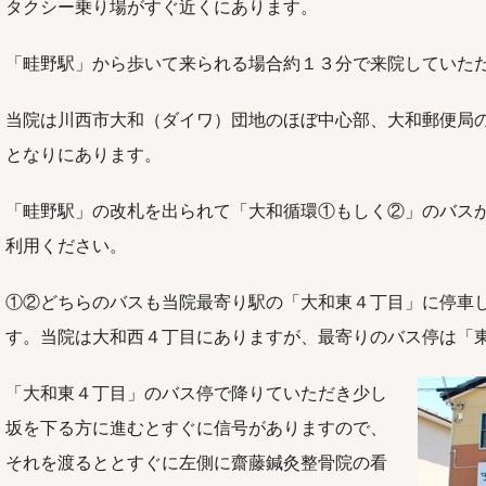
タクシー乗り場がすぐ近くにあります。
「畦野駅」から歩いて来られる場合約１３分で来院していた
当院は川西市大和（ダイワ）団地のほぼ中心部、大和郵便局の
となりにあります。
「畦野駅」の改札を出られて「大和循環①もしく②」のバス
利用ください。
①②どちらのバスも当院最寄り駅の「大和東４丁目」に停車
す。当院は大和西４丁目にありますが、最寄りのバス停は「
「大和東４丁目」のバス停で降りていただき少し
坂を下る方に進むとすぐに信号がありますので、
それを渡るととすぐに左側に齋藤鍼灸整骨院の看