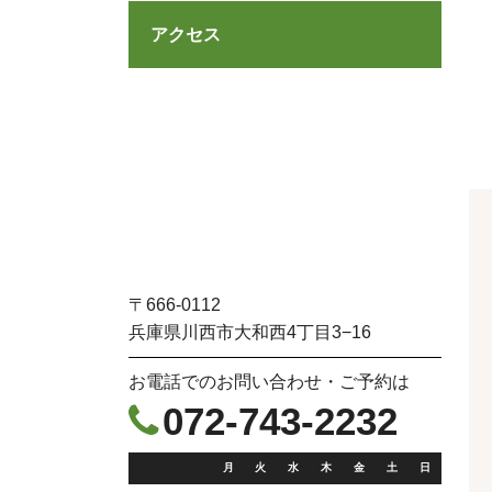
アクセス
〒666-0112
兵庫県川西市大和西4丁目3−16
お電話でのお問い合わせ・ご予約は
072-743-2232

月
火
水
木
金
土
日