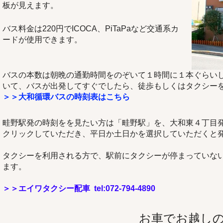
板が見えます。
バス料金は220円でICOCA、PiTaPaなど交通系カ
ードが使用できます。
バスの本数は朝晩の通勤時間をのぞいて１時間に１本ぐらい
いて、バスが出発してすぐでしたら、徒歩もしくはタクシー
＞＞大和循環バスの時刻表はこちら
畦野駅発の時刻をを見たい方は「畦野駅」を、大和東４丁目
クリックしていただき、平日か土日かを選択していただくと
タクシーを利用される方で、駅前にタクシーが停まっていな
ます。
＞＞エイワタクシー配車 tel:072-794-4890
お車でお越し