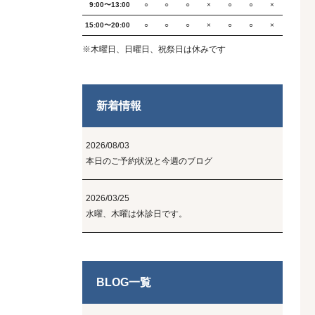
9:00〜13:00
○
○
○
×
○
○
×
15:00〜20:00
○
○
○
×
○
○
×
※木曜日、日曜日、祝祭日は休みです
新着情報
2026/08/03
本日のご予約状況と今週のブログ
2026/03/25
水曜、木曜は休診日です。
BLOG一覧