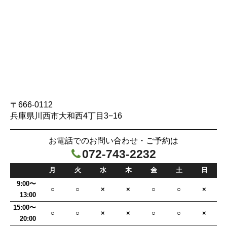
〒666-0112
兵庫県川西市大和西4丁目3−16
お電話でのお問い合わせ・ご予約は
072-743-2232

月
火
水
木
金
土
日
9:00〜
○
○
×
×
○
○
×
13:00
15:00〜
○
○
×
×
○
○
×
20:00