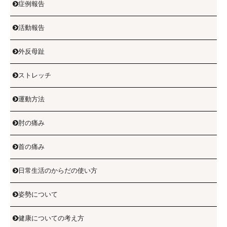
症例報告

活動報告

外反母趾

ストレッチ

運動方法

肘の痛み

首の痛み

日常生活のからだの使い方

姿勢について

健康についての考え方
