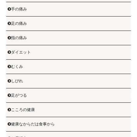
手の痛み

足の痛み

指の痛み

ダイエット

むくみ

しびれ

足がつる

こころの健康

健康なからだは食事から
