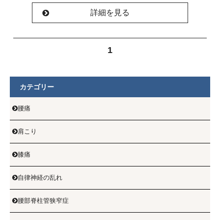
詳細を見る
1
カテゴリー
腰痛

肩こり

膝痛

自律神経の乱れ

腰部脊柱管狭窄症
