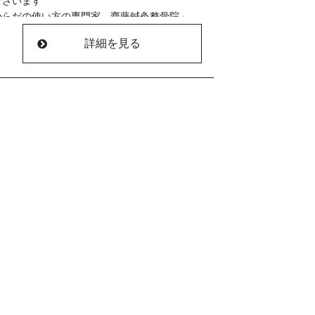
ることが多くなった」
ございます
からだの使い方の専門家 齋藤鍼灸整骨院」
たい」
が
とが
きりやりたい」
詳細を見る
に気づいた」
ーーーーーーーーーーー
くない」
況です
(^^)
す
した
すが
おります(^^)
いますので
りと寄り添い
＊＊＊＊＊＊＊＊＊＊
話にてお問い合わせください。
い
＊＊＊＊＊＊＊＊＊＊
ます
になることでしょう(^^)
ル、お電話にて承っております
たい」
と積み重ねる。
ーーーーーーーーーー
院
きりやりたい」
りますように(^^)
る”
んが
くない」
＊＊＊＊＊＊＊＊＊＊
ることが多くなった」
とが
りと寄り添い
が
に気づいた」
かもしれませんね(^^)
ます
て
す
おります(^^)
りますように(^^)
院
＊＊＊＊＊＊＊＊＊＊
＊＊＊＊＊＊＊＊＊＊
できるから