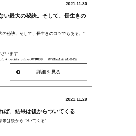
2021.11.30
ない最大の秘訣。そして、長生きの
大の秘訣。そして、長生きのコツでもある。”
/
ございます
からだの使い方の専門家 齋藤鍼灸整骨院」
詳細を見る
ーーーーーーーーーーー
状況です
す。
場合もございますので
2021.11.29
話にてお問い合わせください。
れば、結果は後からついてくる
ル、お電話にて承っております
ーーーーーーーーーー
結果は後からついてくる”
んが
ることが多くなった」
/