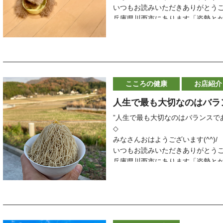
そして
いつもお読みいただきありがとう
「自分でも今までできなかったこ
兵庫県川西市にあります「姿勢と
自然とできていること
院長の齋藤 守です
と教えてくれます
ーーーーーーーーーーーーーー
そんな気づきの輪が広がっていま
本日１１月２９日（月）のご予約
いつも沢山のご縁をいただき感謝して
本日は午後４時に空きがございま
＊＊＊＊＊＊＊＊＊＊＊＊＊＊＊
変更などで他の時間に空きがでる
今日の言葉は
こころの健康
お店紹介
当日の施術を希望される方はお電
”感動こそがストレスに負けない最
◇
人生で最も大切なのはバラ
そして、長生きのコツでもある。 
明日以降のご予約はLINE、メー
〜斎藤茂太〜
ーーーーーーーーーーーーーーー
”人生で最も大切なのはバランスで
◇
当院に来られている多くの患者さ
◇
あなたは最近
「友達に元気になったねと言われ
みなさんおはようございます(^^)
感動したことはありますか
そして
いつもお読みいただきありがとう
感動すること
「自分でも今までできなかったこ
兵庫県川西市にあります「姿勢と
こころを揺さぶられること
自然とできていること
院長の齋藤 守です
そのような経験をすることによっ
と教えてくれます
ーーーーーーーーーーーーーー
脳が活性化される
そんな気づきの輪が広がっていま
本日１１月２７日（土）のご予約
脳が活性化されると
いつも沢山のご縁をいただき感謝して
本日のご予約もいっぱいになりま
ストレスや不安
＊＊＊＊＊＊＊＊＊＊＊＊＊＊＊
変更などで当日に空きがでる場合