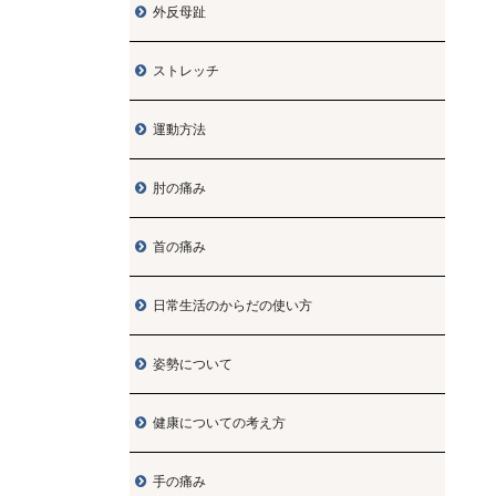
外反母趾

ストレッチ

運動方法

肘の痛み

首の痛み

日常生活のからだの使い方

姿勢について

健康についての考え方

手の痛み
