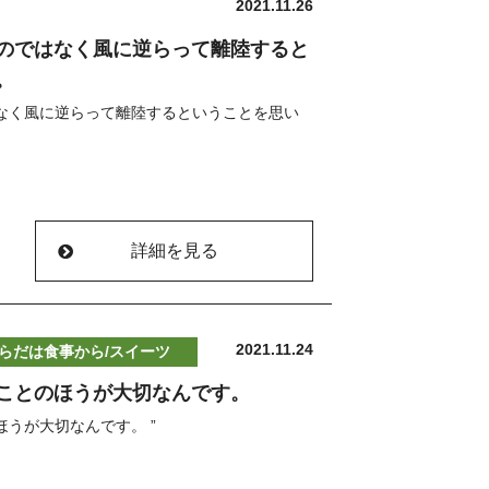
2021.11.26
話にてお問い合わせください。
結果は後からついてくる”
のではなく風に逆らって離陸すると
ル、お電話にて承っております
。
ーーーーーーーーーー
んが
なく風に逆らって離陸するということを思い
ることが多くなった」
かもしれません(^^)
とが
りますように(^^)
に気づいた」
/
＊＊＊＊＊＊＊＊＊＊
ございます
す
詳細を見る
からだの使い方の専門家 齋藤鍼灸整骨院」
おります(^^)
うこと(^^)
＊＊＊＊＊＊＊＊＊＊
ーーーーーーーーーーー
状況です
りますように(^^)
ある”
2021.11.24
らだは食事から/スイーツ
＊＊＊＊＊＊＊＊＊＊
した
ことのほうが大切なんです。
もございますので
うが大切なんです。 ”
話にてお問い合わせください。
/
＊＊＊＊＊＊＊＊＊＊