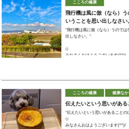
いろいろな心配事も
今日の言葉は
こころの健康
当日の施術を希望される方はお電
感じなくなり
”ひたすら一生懸命やっていれば、
◇
飛行機は風に倣（なら）う
からだも変わってくる
〜三浦知良〜
明日以降のご予約はLINE、メー
いうことを思い出しなさい
自分を変えていきたいけど
◇
ーーーーーーーーーーーーーーー
何をしたらよいのかわからない
なにか
当院に来られている多くの患者さ
”飛行機は風に倣（なら）うのでは
という方は
自分のやりたいことに
「友達に元気になったねと言われ
出しなさい。”
なにか感動できることを探すのも良い
一生懸命向き合う
そして
◇
そうすると
「自分でも今までできなかったこ
◇
今日もあなたにとって素敵な一日にな
なにかしらの結果が得られる
自然とできていること
みなさんおはようございます(^^)
＊＊＊＊＊＊＊＊＊＊＊＊＊＊＊
大事なことは
と教えてくれます
いつもお読みいただきありがとう
今日の写真は
嫌なことをするのではなく
そんな気づきの輪が広がっていま
兵庫県川西市にあります「姿勢と
「イチョウの木」
好きなことをするということ
いつも沢山のご縁をいただき感謝して
院長の齋藤 守です
です
好きだからこそ一生懸命になれるとい
＊＊＊＊＊＊＊＊＊＊＊＊＊＊＊
ーーーーーーーーーーーーーー
◇
今日の言葉は
本日１１月２６日（金）のご予約
◇
今日もあなたにとって素敵な一日にな
”人生で最も大切なのはバランスで
こころの健康
健康なか
イチョウの木もきれいに
＊＊＊＊＊＊＊＊＊＊＊＊＊＊＊
〜加藤諦三〜
本日のご予約もいっぱいになりま
色づいてきました
伝えたいという思いがある
今日の写真は
◇
葉が落ちた時にできる
「ご飯を食べるのも一生懸命」
生きているということは
変更などで当日に空きがでる場合
”伝えたいという思いがあることのほ
黄色い絨毯も見事ですよね(^^)
です
すべてバランスでなりたっている
◇
食事のバランス
当日の施術を希望される方はお電
みなさんおはようございます(^^)
＊＊＊＊＊＊＊＊＊＊＊＊＊＊＊
◇