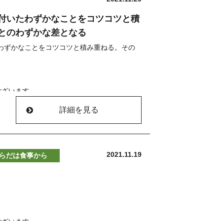
話にてお問い合わせください。
りも、絵は上手に描けていないけど、伝えた
ます
付いたわずかなことをコツコツと積
＊＊＊＊＊＊＊＊＊＊
ある。
ル、お電話にて承っております
とのわずかな差となる
うが大切なんです。”
ーーーーーーーーーー
院
んが
わずかなことをコツコツと積み重ねる。その
した
いるように思えるときは、
ることが多くなった」
店で
なく風に逆らって離陸するということを思い出
とが
/
に気づいた」
ございます
ど
からだの使い方の専門家 齋藤鍼灸整骨院」
ド〜
す
詳細を見る
おります(^^)
ーーーーーーーーーーー
いのかということが
＊＊＊＊＊＊＊＊＊＊
状況です
した
る物もみな、すがすがしい”
2021.11.19
らだは食事から
もございますので
りますように(^^)
話にてお問い合わせください。
＊＊＊＊＊＊＊＊＊＊
ル、お電話にて承っております
っている
ーーーーーーーーーー
んが
/
＊＊＊＊＊＊＊＊＊＊