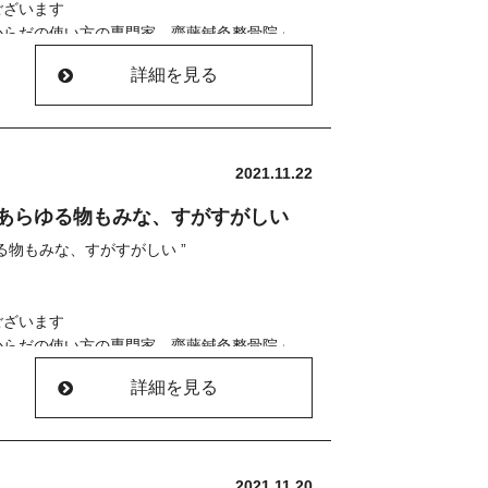
ございます
からだの使い方の専門家 齋藤鍼灸整骨院」
たい」
きりやりたい」
詳細を見る
ル、お電話にて承っております
ーーーーーーーーーーー
くない」
状況です
ーーーーーーーーーー
した
んが
もございますので
りと寄り添い
2021.11.22
話にてお問い合わせください。
ることが多くなった」
ます
あらゆる物もみな、すがすがしい
ル、お電話にて承っております
ど
ーーーーーーーーーー
る物もみな、すがすがしい ”
院
んが
とが
ることが多くなった」
/
＊＊＊＊＊＊＊＊＊＊
ございます
ね(^^)
に気づいた」
とが
からだの使い方の専門家 齋藤鍼灸整骨院」
たい」
に気づいた」
きりやりたい」
りますように(^^)
詳細を見る
ーーーーーーーーーーー
くない」
＊＊＊＊＊＊＊＊＊＊
す
状況です
す
おります(^^)
した
ーム」
＊＊＊＊＊＊＊＊＊＊
もございますので
りと寄り添い
2021.11.20
おります(^^)