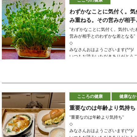
今日の言葉は
こころの健康
当日の施術を希望される方はお電
＃川西市脊柱菅狭窄症
こころとからだのバランスを整え
”何を伝えたいのか分からない絵よ
◇
＃川西市自律神経調整
根本治癒に導く施術を行っており
◇
わずかなことに気付く。気
＊＊＊＊＊＊＊＊＊＊＊＊＊＊＊
いことのある絵のほうが説得力が
明日以降のご予約はLINE、メー
＃川西市肩こり
完全予約制 自費整体治療専門
患者さんに
み重ねる。その営みが相手
今日の言葉は
伝えたいという思いがあることのほ
ーーーーーーーーーーーーーーー
＃川西市根本治癒
齋藤鍼灸整骨
オススメと聞いていた
〜日比野克彦〜
当院に来られている多くの患者さ
”わずかなことに気付く。気付いた
＃川西市ハイチャージ治療
電話 072ｰ743ｰ2232
「三田美濃屋」さんに行ってきま
”あらゆるものがあなたに逆らって
◇
「友達に元気になったねと言われ
営みが相手とのわずかな差となる”
＃川西市メンタルコーチング
受付時間 9:00〜13:00
ここは三田栗で有名な和菓子のお
できるだけ
そして
◇
＃今日の名言
15:00〜20:00
最近話題の
飛行機は風に倣（なら）うのでは
見た目きれいにしようとか
「自分でも今までできなかったこ
みなさんおはようございます(^^)
＃嬉しい言葉
休診日 木曜日、日曜日、祝日
モンブランソフトも絶品です
しなさい。”
スマートな行動こころがけよう
自然とできていること
いつもお読みいただきありがとう
＃素敵な言葉
ホームページ
目の前でニョロニョロっと
ということを意識する人は多いけ
と教えてくれます
兵庫県川西市にあります「姿勢と
http://saito-hutaba.com/
三田栗を押し出してくれるのを
〜ヘンリー・フォー
見た目だけでなく
そんな気づきの輪が広がっていま
院長の齋藤 守です
＃川西市整体
見れるのも
◇
自分が相手に
いつも沢山のご縁をいただき感謝して
ーーーーーーーーーーーーーー
＃川西市鍼灸
なかなか見応えがあります
飛行機は
どんな「思い」で「何を」伝えた
＊＊＊＊＊＊＊＊＊＊＊＊＊＊＊
本日１１月２０日（土）のご予約
＃川西市腰痛
もっと大事ということ(^^)
今日の言葉は
本日のご予約もいっぱいになりま
＃川西市脊柱菅狭窄症
濃厚なソフトクリームと
離陸するときも
◇
”心がすがすがしくなれば、あらゆ
こころの健康
健康なか
変更などで当日に空きがでる場合
＃川西市自律神経調整
栗の自然な甘さのバランスが
今日もあなたにとって素敵な一日にな
〜良寛〜
当日の施術を希望される方はお電
＃川西市肩こり
非常に良くできています
着陸するときも
重要なのは年齢より気持ち
＊＊＊＊＊＊＊＊＊＊＊＊＊＊＊
◇
◇
＃川西市根本治癒
紅葉の深まった
今日の写真は
こころが変われば
明日以降のご予約はLINE、メー
”重要なのは年齢より気持ち”
＃川西市ハイチャージ治療
田園風景の中で
風に逆らって飛ぶような構造にな
「PABLO風チーズケーキ」
いろいろな見え方
ーーーーーーーーーーーーーーー
◇
＃川西市メンタルコーチング
美味しくいただきました(^^)
です
感じ方が変わって
当院に来られている多くの患者さ
みなさんおはようございます(^^)
＃今日の名言
＊＊＊＊＊＊＊＊＊＊＊＊＊＊＊
それは
あらゆるものが