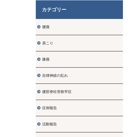
カテゴリー
腰痛

肩こり

膝痛

自律神経の乱れ

腰部脊柱管狭窄症

症例報告

活動報告
