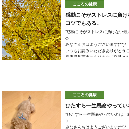
こころの健康
感動こそがストレスに負け
コツでもある。
”感動こそがストレスに負けない最
◇
みなさんおはようございます(^^)
いつもお読みいただきありがとう
兵庫県川西市にあります「姿勢と
院長の齋藤 守です
ーーーーーーーーーーーーーー
本日１１月３０日（火）のご予約
本日は午後４時に空きがございま
変更などで他の時間に空きがでる
こころの健康
当日の施術を希望される方はお電
◇
ひたすら一生懸命やってい
明日以降のご予約はLINE、メー
ーーーーーーーーーーーーーーー
”ひたすら一生懸命やっていれば、
当院に来られている多くの患者さ
◇
「友達に元気になったねと言われ
みなさんおはようございます(^^)