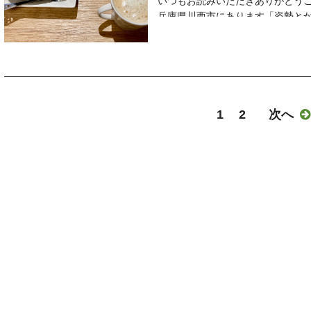
「友達に元気になったねと言われ
いつもお読みいただきありがとう
＃嬉しい言葉
あなたも
◇
清々しく感じる
そして
兵庫県川西市にあります「姿勢と
＃素敵な言葉
「はやく本来の自分をとりもどし
逆風が揚力となり機体を安定させ
トロッとしたタルトチーズケーキ
毎日の生活の中で感じる
「自分でも今までできなかったこ
院長の齋藤 守です
「自分のやりたいことをおもいっ
ふと食べたくなって
いろいろなものの
自然とできていること
ーーーーーーーーーーーーーー
「家族や職場の人に迷惑をかけた
飛ばすことができるから
PABLO風のレシピを参考に
捉え方や
と教えてくれます
本日１１月１9日（金）のご予約状
「根本的な原因から治したい」
砂糖不使用の低糖質で作ってみました
感じ方は
そんな気づきの輪が広がっていま
本日のご予約もいっぱいになりま
とお考えではないでしょうか？
人生において
タルト台をつくる手間はかかりま
自分のこころが作り出している
いつも沢山のご縁をいただき感謝して
変更などで空きがでる場合もござ
そんなあなたのお気持ちにしっか
その他は意外と簡単です
それに気づくことができると
＊＊＊＊＊＊＊＊＊＊＊＊＊＊＊
当日の施術を希望される方はお電
こころとからだのバランスを整え
1
2
次へ

いろいろな逆風があるかもしれな
＊＊＊＊＊＊＊＊＊＊＊＊＊＊＊
同じこの現実世界でも
今日の言葉は
◇
根本治癒に導く施術を行っており
あなたも
今までとは違った見え方ができるよう
”わずかなことに気付く。
明日以降のご予約はLINE、メー
完全予約制 自費整体治療専門
でもそれは
「はやく本来の自分をとりもどし
◇
気付いたわずかなことをコツコツ
ーーーーーーーーーーーーーーー
齋藤鍼灸整骨
「自分のやりたいことをおもいっ
今日もあなたにとって素敵な一日にな
その営みが相手とのわずかな差とな
当院に来られている多くの患者さ
電話 072ｰ743ｰ2232
上を目指すための
「家族や職場の人に迷惑をかけた
＊＊＊＊＊＊＊＊＊＊＊＊＊＊＊
〜米長邦雄 〜
「友達に元気になったねと言われ
受付時間 9:00〜13:00
「根本的な原因から治したい」
今日の写真は
◇
そして
15:00〜20:00
揚力のようなものと考えると
とお考えではないでしょうか？
「出雲大神宮の紅葉」
どんなことでも
「自分でも今までできなかったこ
休診日 木曜日、日曜日、祝日
そんなあなたのお気持ちにしっか
です
わずかなことに気づけるかどうか
自然とできていること
ホームページ
逆風も前向きに捉えられるようになる
こころとからだのバランスを整え
自分の成長に大きく関係している
と教えてくれます
http://saito-hutaba.com/
根本治癒に導く施術を行っており
◇
わずかなことに気づくことによっ
そんな気づきの輪が広がっていま
＃川西市整体
◇
完全予約制 自費整体治療専門
よく御神水いただきに行く
今後
いつも沢山のご縁をいただき感謝して
＃川西市鍼灸
今日もあなたにとって素敵な一日にな
齋藤鍼灸整骨
京都亀岡市の
自分にとって必要なことがわかり
＊＊＊＊＊＊＊＊＊＊＊＊＊＊＊
＃川西市腰痛
＊＊＊＊＊＊＊＊＊＊＊＊＊＊＊
電話 072ｰ743ｰ2232
出雲大神宮にお参りに
今よりも良い状態にしてくことが
今日の言葉は
＃川西市脊柱菅狭窄症