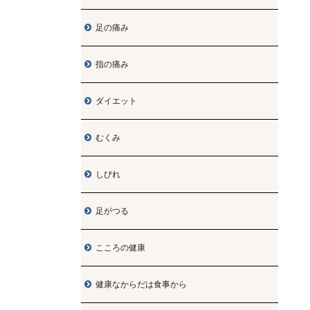
足の痛み

指の痛み

ダイエット

むくみ

しびれ

足がつる

こころの健康

健康なからだは食事から
