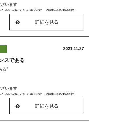
ございます
とが
からだの使い方の専門家 齋藤鍼灸整骨院」
に気づいた」
詳細を見る
ーーーーーーーーーーー
す
状況です
おります(^^)
す。
＊＊＊＊＊＊＊＊＊＊
場合もございますので
2021.11.27
話にてお問い合わせください。
大の秘訣。
ンスである
”
ル、お電話にて承っております
ーーーーーーーーーー
ある”
んが
ることが多くなった」
/
ございます
とが
からだの使い方の専門家 齋藤鍼灸整骨院」
に気づいた」
詳細を見る
て
ーーーーーーーーーーー
す
状況です
おります(^^)
した
＊＊＊＊＊＊＊＊＊＊
もございますので