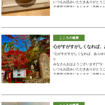
自律神経のバランス
いつもお読みいただきありがとう
あなたも
ワンコ達は何事にも
からだの使い方のバランス
兵庫県川西市にあります「姿勢と
「はやく本来の自分をとりもどし
一生懸命です
重力と体重のバランス
◇
院長の齋藤 守です
「自分のやりたいことをおもいっ
散歩に行くときも
からだの内側と外側のバランス
明日以降のご予約はLINE、メー
ーーーーーーーーーーーーーー
「家族や職場の人に迷惑をかけた
リードをつけようとしたとたん
人付き合いのバランス
本日１１月２４日（水）のご予約
「根本的な原因から治したい」
ぴょんぴょん飛び跳ねて
仕事と家庭のバランス
ーーーーーーーーーーーーーーー
本日のご予約もいっぱいになりま
とお考えではないでしょうか？
「うれしー早く行く行く」
陰と陽のバランス
当院に来られている多くの患者さ
変更などで当日に空きがでる場合
そんなあなたのお気持ちにしっか
という感じで
静と動のバランス
こころの健康
当日の施術を希望される方はお電
こころとからだのバランスを整え
全身で喜びを表現します
どちらに偏りすぎていても
「友達に元気になったねと言われ
◇
根本治癒に導く施術を行っており
その一生懸命さを
心がすがすがしくなれば、
良くない
明日以降のご予約はLINE、メー
完全予約制 自費整体治療専門
見ていると
自分で意識できないこともあるけ
そして
ーーーーーーーーーーーーーーー
”心がすがすがしくなれば、あらゆ
齋藤鍼灸整骨
こっちまで
からだの使い方など
当院に来られている多くの患者さ
◇
電話 072ｰ743ｰ2232
元気になるような気がします(^^)
自分で意識することによって
「自分でも今までできなかったこ
「友達に元気になったねと言われ
みなさんおはようございます(^^)
受付時間 9:00〜13:00
＊＊＊＊＊＊＊＊＊＊＊＊＊＊＊
バランス良くしていけることは
そして
いつもお読みいただきありがとう
15:00〜20:00
あなたも
意識して中庸を目指すことが大切です
自然とできていること
「自分でも今までできなかったこ
兵庫県川西市にあります「姿勢と
休診日 木曜日、日曜日、祝日
「はやく本来の自分をとりもどし
◇
自然とできていること
院長の齋藤 守です
ホームページ
「自分のやりたいことをおもいっ
今日もあなたにとって素敵な一日にな
と教えてくれます
と教えてくれます
ーーーーーーーーーーーーーー
http://saito-hutaba.com/
「家族や職場の人に迷惑をかけた
＊＊＊＊＊＊＊＊＊＊＊＊＊＊＊
そんな気づきの輪が広がっていま
本日１１月２２日（月）のご予約
＃川西市整体
「根本的な原因から治したい」
今日の写真は
そんな気づきの輪が広がっていま
いつも沢山のご縁をいただき感謝して
本日のご予約もいっぱいになりま
＃川西市鍼灸
とお考えではないでしょうか？
「三田栗のモンブランソフトクリ
＊＊＊＊＊＊＊＊＊＊＊＊＊＊＊
変更などで当日に空きがでる場合
＃川西市腰痛
そんなあなたのお気持ちにしっか
です
いつも沢山のご縁をいただき感謝して