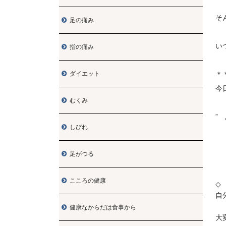
そ
足の痛み

い
指の痛み

ダイエット
＊

今
むくみ

”
しびれ

足がつる

こころの健康

◇
自
健康なからだは食事から

大