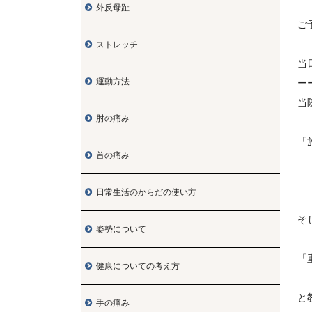
外反母趾

ご
ストレッチ

当
運動方法

ー
当
肘の痛み

「
首の痛み

偏
日常生活のからだの使い方

そ
姿勢について

「
健康についての考え方

と
手の痛み
