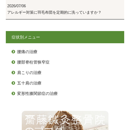
2026/07/06
アレルギー対策に羽毛布団を定期的に洗っていますか？
症状別メニュー
腰痛の治療

腰部脊柱管狭窄症

肩こりの治療

五十肩の治療

変形性膝関節症の治療
