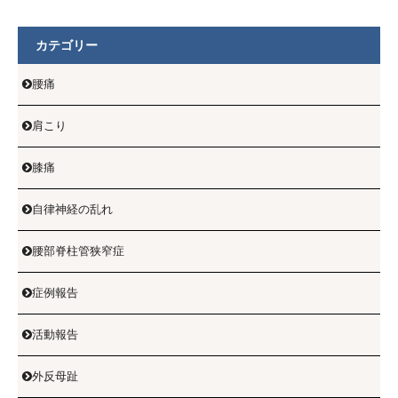
カテゴリー
腰痛

肩こり

膝痛

自律神経の乱れ

腰部脊柱管狭窄症

症例報告

活動報告

外反母趾
