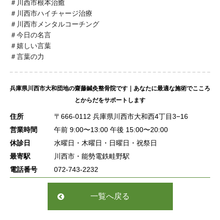
＃川西市根本治癒
＃川西市ハイチャージ治療
＃川西市メンタルコーチング
＃今日の名言
＃嬉しい言葉
＃言葉の力
兵庫県川西市大和団地の齋藤鍼灸整骨院です｜あなたに最適な施術でこころ
とからだをサポートします
住所
〒666-0112 兵庫県川西市大和西4丁目3−16
営業時間
午前 9:00〜13:00 午後 15:00〜20:00
休診日
水曜日・木曜日・日曜日・祝祭日
最寄駅
川西市・能勢電鉄畦野駅
電話番号
072-743-2232
一覧へ戻る