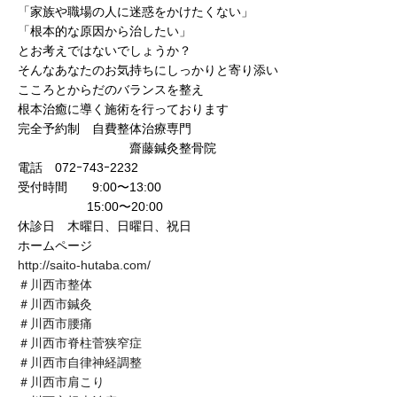
「家族や職場の人に迷惑をかけたくない」
「根本的な原因から治したい」
とお考えではないでしょうか？
そんなあなたのお気持ちにしっかりと寄り添い
こころとからだのバランスを整え
根本治癒に導く施術を行っております
完全予約制 自費整体治療専門
齋藤鍼灸整骨院
電話 072ｰ743ｰ2232
受付時間 9:00〜13:00
15:00〜20:00
休診日 木曜日、日曜日、祝日
ホームページ
http://saito-hutaba.com/
＃川西市整体
＃川西市鍼灸
＃川西市腰痛
＃川西市脊柱菅狭窄症
＃川西市自律神経調整
＃川西市肩こり