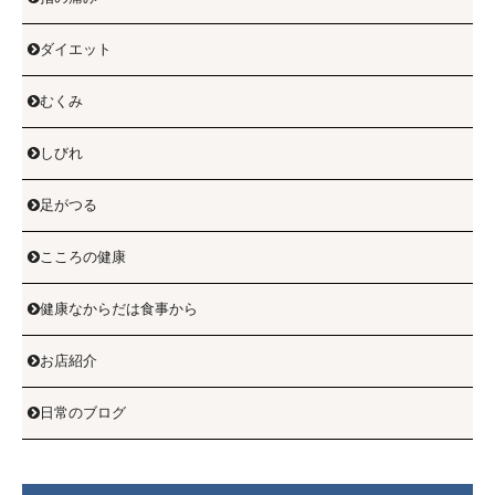
ダイエット

むくみ

しびれ

足がつる

こころの健康

健康なからだは食事から

お店紹介

日常のブログ
