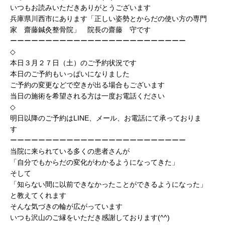
いつもお読みいただきありがとうございます
兵庫県川西市にあります「正しい姿勢とからだの使い方の専門
家 齋藤鍼灸整骨院」 院長の齋藤 守です
ーーーーーーーーーーーーーーーーーーーーーーーーー
◇
本日３月２７日（土）のご予約状況です
本日のご予約もいっぱいになりました
ご予約の変更などで空きが出る場合もございます
当日の施術を希望される方は一度お電話ください
◇
明日以降のご予約はLINE、メール、お電話にて承っておりま
す
ーーーーーーーーーーーーーーーーーーーーーーーーー
当院に来られている多くの患者さんが
「自分でもからだの変化がわかるようになってきた」
そして
「知らない間に以前できなかったことができるようになった」
と教えてくれます
そんな気づきの輪が広がっています
いつも沢山のご縁をいただき感謝しております(^^)