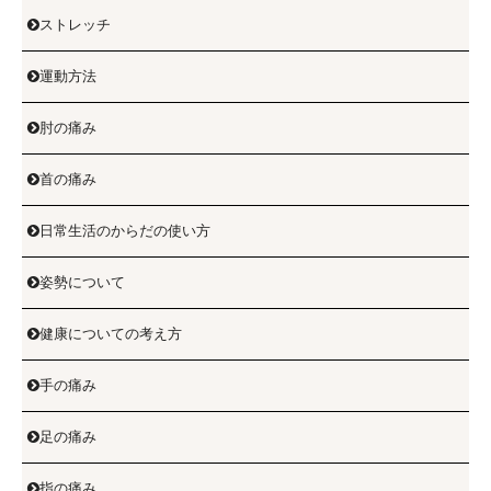
ストレッチ

運動方法

肘の痛み

首の痛み

日常生活のからだの使い方

姿勢について

健康についての考え方

手の痛み

足の痛み

指の痛み
