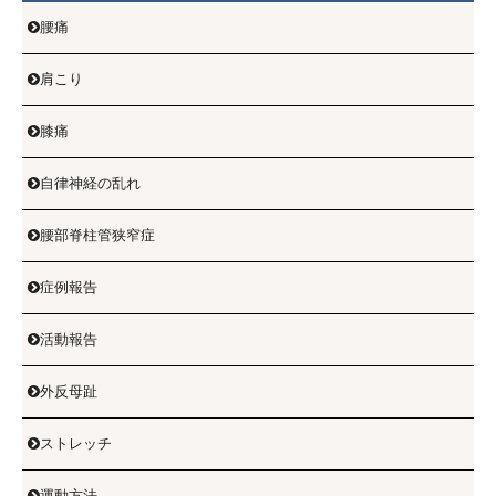
腰痛

肩こり

膝痛

自律神経の乱れ

腰部脊柱管狭窄症

症例報告

活動報告

外反母趾

ストレッチ

運動方法
