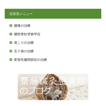
症状別メニュー
腰痛の治療

腰部脊柱管狭窄症

肩こりの治療

五十肩の治療

変形性膝関節症の治療
