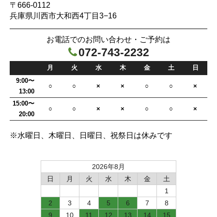
〒666-0112
兵庫県川西市大和西4丁目3−16
お電話でのお問い合わせ・ご予約は
072-743-2232

月
火
水
木
金
土
日
9:00〜
○
○
×
×
○
○
×
13:00
15:00〜
○
○
×
×
○
○
×
20:00
※水曜日、木曜日、日曜日、祝祭日は休みです
2026年8月
日
月
火
水
木
金
土
1
2
3
4
5
6
7
8
9
10
11
12
13
14
15