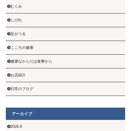
むくみ

しびれ

足がつる

こころの健康

健康なからだは食事から

お店紹介

日常のブログ

アーカイブ
2026.8
