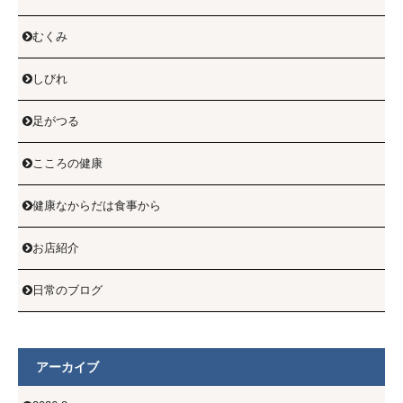
むくみ

しびれ

足がつる

こころの健康

健康なからだは食事から

お店紹介

日常のブログ

アーカイブ