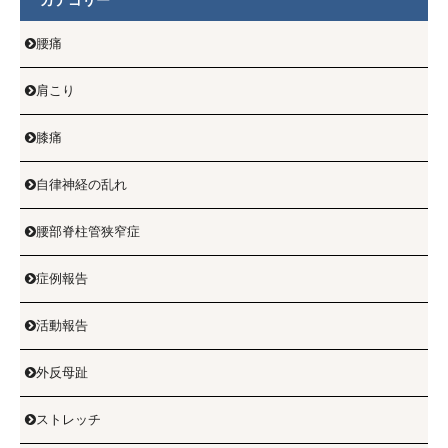
カテゴリー
腰痛

肩こり

膝痛

自律神経の乱れ

腰部脊柱管狭窄症

症例報告

活動報告

外反母趾

ストレッチ
