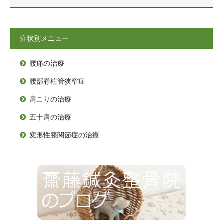
症状別メニュー
腰痛の治療

腰部脊柱管狭窄症

肩こりの治療

五十肩の治療

変形性膝関節症の治療
