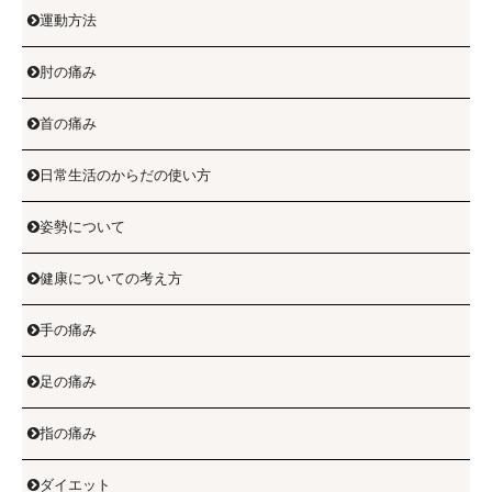
運動方法

肘の痛み

首の痛み

日常生活のからだの使い方

姿勢について

健康についての考え方

手の痛み

足の痛み

指の痛み

ダイエット
