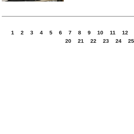
長ネギ（みじん切り）: 1/2本（
なり非常に美味しいのでグル
作って見たい方は
指でくぼみをつけて
薄力粉＋ベーキングパウダー
サラダやグラタン、パスタな
コツについてお伝えします。
めです。
市販の冷凍ブルーベリーで良
る。
２１０度に予熱したオーブン
いろいろなところに使える粉
おすすめは業務用スーパーの
生姜（すりおろし）: 20g
4.
のばして切る
市販のものを買うと結構高い
※オーブンの時間は機種によっ
生地をクッキングシートの上で
クッキー生地は好きなものを
酒粕で粉チーズと聞いて
水: 120cc
→お好みのサイズでカットし
■ 1. 悪玉コレステロールを減ら
1
2
3
4
5
6
7
8
9
10
11
12
焼色を見ながら調整してくだ
なんのこっちゃと思う方も多
5.
焼く
20
21
22
23
24
25
市販のスイーツもいいですが
食べてみても
＊＊＊＊＊＊＊＊＊＊＊＊＊
＜作り方＞
アボカドの脂質の約7割は、「
シートごと天板にのせ、160℃
のも安心感があって良いもの
言われなければわからないぐ
あなたも
→ほんのり色づいたらOK！そ
す。
リアルな粉チーズが出来上が
熱湯消毒した清潔な容器に全
「はやく本来の自分をとりも
「参考レシピ：https://macaro-ni
ぜひお試しください。
これはオリーブオイルにも含
ご自宅で簡単に作れるので
「自分のやりたいことをおも
常温で発酵させます。
酒粕が余っている方は
テロール（LDL）を減らし、
ちょっと粒が大きかったので
「家族や職場の人に迷惑をか
ぜひ試してみてください
があります。
一度フードプロセッサーで細
1日に1回程度混ぜ、全体がな
参考ページ
「根本的な原因から治したい
＜材料＞
https://www.kyounoryouri
つまり、アボカドを食べるこ
酒粕 ７０ｇ
とお考えではないでしょうか
＊＊＊＊＊＊＊＊＊＊＊＊＊
り、心臓や血管の健康を守っ
目安は常温で夏なら4日〜7日
米粉 ５０ｇ
そんなあなたのお気持ちにし
あなたも
「脂質＝太る」と思われがちで
「はやく本来の自分をとりも
太白ごま油や米油（香りのな
こころとからだのバランスを
＜保存方法＞
「自分のやりたいことをおも
を守ればむしろ健康的に働き