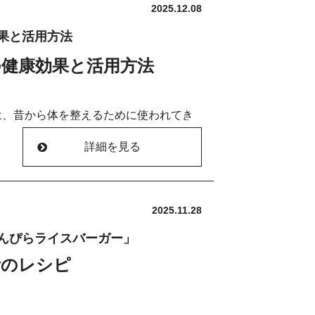
2025.12.08
果と活用方法
健康効果と活用方法
は、昔から体を整えるために使われてき
す。
詳細を見る
ショウガ塩麹」は、日々のごはんにちょ
温め、消化を助け、免疫を整えてくれる
2025.11.28
。
んぴらライスバーガー」
日の食事に取り入れやすい使い方をわか
活のレシピ