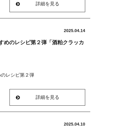
回はエリスリトール８５ｇ）
詳細を見る
。
とどう良いの？
いました）
せて
単です
2025.04.14
せると、それぞれの健康作用が相乗的に
すめのレシピ第２弾「酒粕クラッカ
ールにしましたが、米粉でも良いです）
ウダーのクッキー生地を事前に焼いてお
を促し、冷えからくる不調を和らげま
めのレシピ第２弾
の片栗粉を入れてよく混ぜ、混ざったら
、胃腸の働きの低下、だるさなどを引き
よく混ぜます。
の体調管理にとても大切です。
ます
ズのように
詳細を見る
とめ、ラップに置きます。
敷く
味になります
ョウガが胃腸の動きを刺激します。食
ルに入れて
に戻す
の軽さを保ちやすくなります。
くり潰すようにきれいな丸になるように
2025.04.10
る）
）