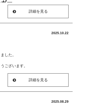
ーガー
詳細を見る
みると、ちょっといつもと違ったものが
成分が含まれており、これが血行を良く
す。アリシンは疲労回復に大切なビタミ
2025.10.22
となく飽きてくる感じがする時がありま
れやすい方や冷えによるだるさを感じる
ネギの香りには抗菌・抗ウイルス作用が
きました。
に風邪予防として取り入れる方も増えて
きんぴらライスバーガー」です。
とうございます。
といえばモスバーガーが有名ですが、意
詳細を見る
とができます。
甘くて美味しかったのですが、旬の素材
みました。
いたタルト台の上に生のカットしたフル
2025.08.29
の代表格です。ショウガに含まれるジンゲ
は日持ちしやすくするためにタルトの生