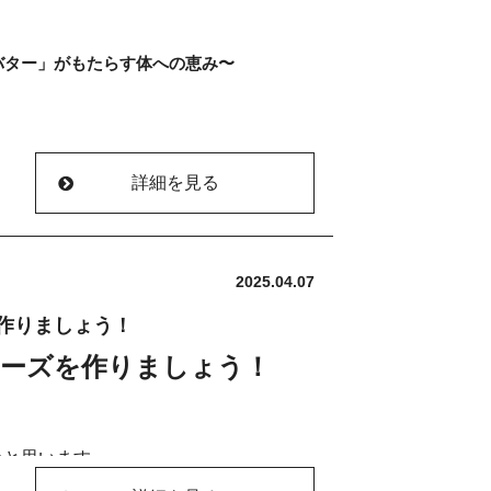
く
る
ジンゲロール、そして麹菌の発酵パワ
から押して平らにし、冷蔵庫で冷やす
パンに胡麻油を適量しいて丸く広げてご
g ※固形の場合は湯でふやかして裏ごし
バター」がもたらす体への恵み〜
関わる働きを持っています。風邪をひき
並べます。
いておく
方にも相性が良い組み合わせです。
になるまで混ぜる
じ1
る
」
育てたことはありますか？
焼きます。
ように
ぜる
詳細を見る
の香りで満足感が出るため、結果とし
込み
構立派な葉っぱが生えてきてかわいいも
る
もつながります。
ます。
粉７０ｇとアーモンドプードル３０ｇで作
入れておく
えて軽く混ぜる
わいとクリーミーな食感から“森のバタ
2025.04.07
め用意しておいた、レタス、きんぴら、
まみ
作りましょう！
（簡単）
ルーベリーをのせる
りです。
タートし
170℃で45〜50分焼く
チーズを作りましょう！
めておく。
カドには良質な脂質やビタミン、ミネラ
に
、私たちの体を内側から整える力があり
つかなければOK
らでよく混ぜる。
冷蔵庫でしっかり冷やす
ッとした食感と焼きおにぎりのような風
立て器でトロッと乳化するまで混ぜる。
かと思います
って
違った食べ物を食べているような感覚に
り美味しくなる
康効果と、日常の中で上手に取り入れる
ズの作り方を紹介します