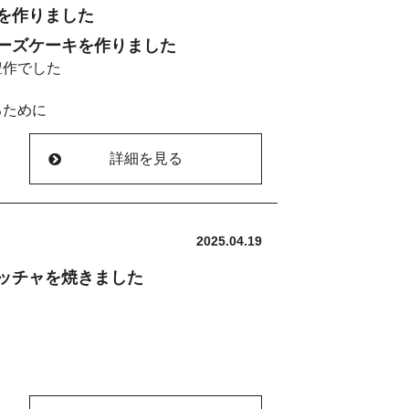
血流を高め、胃腸の動きを優しく後押し
を作りました
とにしました。
もたれしやすい、朝からスッキリ動けな
ーズケーキを作りました
て柿の風味が生地にしみこみ良い感じで
豊作でした
です。また、炎症を抑える働きもあり、
ガにも良く使われています。
るために
ジであたためてから同じように作ること
し
詳細を見る
．２ｋｇぐらいになりそうです
Article/Recipe.php?recipe_id=67
を
2025.04.19
にしてみました。
て
酵素が豊富な発酵調味料です。タンパク
ッチャを焼きました
強く、肉や魚を漬け込むとやわらかく、
ズケーキを作りました。
、腸内環境を整える助けになるため、便
ってください。（人参とごぼうはいつも
も役立つと言われます。塩味がまろやか
レシピ
すいと思います）
も、日常で使いやすいポイントです。
と同じような甘辛く味付けして炒めたも