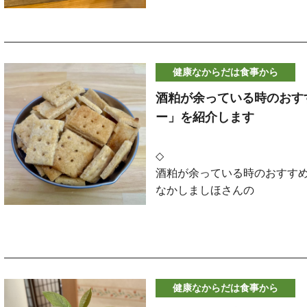
•
グラニュー糖 … 80g（今
生地を仕込んで
のを用意しておいてください
•
卵 … 1個
■ 三つを合わせる
•
薄力粉 … 30g（大豆粉を使
型に入れて冷蔵庫一晩発酵さ
•
生クリーム … 200cc
レタス２枚ほど
朝に焼くだけなので非常に簡
•
レモン果汁 … 大さじ1
健康なからだは食事から
ネギ＋ショウガ＋塩麹を合わ
＜材料＞
•
冷凍ブルーベリー … 100g
酒粕が余っている時のおす
働きます。
＜ボトム＞
強力粉３００ｇ
ー」を紹介します
•
ビスケット … 80g
作り方）
（今回は１００ｇをオートミ
血流改善と体温アップ
•
無塩バター … 30g
ドライイースト ２ｇ
今回は全粒粉とココナッツパ
◇
ネギとショウガはともに血行
きました。
酒粕が余っている時のおすす
１６０ｇのごはんに大さじ１
砂糖 １５ｇ
す。冷えは筋肉や関節のこり
醤油を大さじ1/2ほど入れて
なかしましほさんの
塩 ５ｇ
起こすため、温め効果は日常
作り方
「酒粕クラッカー」を紹介し
水 ２５０ｇ
1.
下準備
先日紹介しました酒粕粉チー
消化力アップと胃腸の負担軽減
８０ｇのごはんを取り丸くま
•
型にクッキングペーパーを
酒粕は焼くとチーズっぽい風
＜作り方＞
塩麹の酵素が消化を助け、シ
•
オーブンを170℃に予熱
そのチーズ風味を活かした
すべての材料を大きめのボー
•
クリームチーズと卵は室温
酒粕クラッカーです
べすぎやすい季節でも、お腹
その上にラップを被せてゆっ
健康なからだは食事から
2.
土台を作る
（塩とイーストは分けて入れ
酒かすクラッカー（約３0個分
広げていきます。
免疫力サポート