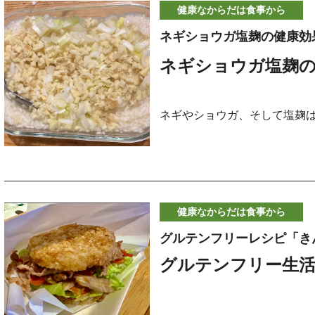
健康なからだは食事から
ネギショウガ塩麹の健康効
ネギショウガ塩麹の
ネギやショウガ、そして塩麹
た代表的な発酵・薬味食品で
これらを組み合わせた「ネギ
っと足すだけで体をじんわり
心強い常備調味料になります
健康なからだは食事から
グルテンフリーレシピ「き
今回は、その健康効果と、毎
グルテンフリー生
りやすくご紹介します。