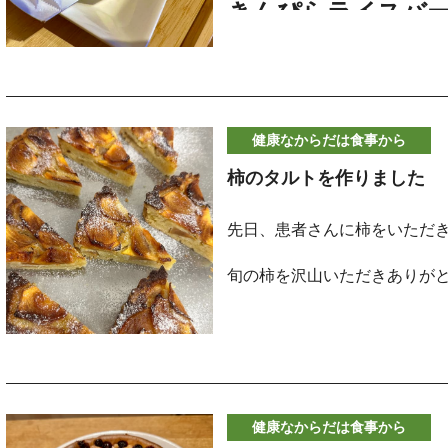
きんぴらライスバ
■ ネギの働き
小麦粉を摂らない生活をして
食べたくなります。
ネギには「アリシン」という
し、体を温める役割を担いま
健康なからだは食事から
和食は好きなのですが、なん
ンB1の吸収を助けるため、疲
柿のタルトを作りました
す。
方にもおすすめです。また、
先日、患者さんに柿をいただ
あるとされ、季節の変わり目
そんな時におすすめなのが「
います。
旬の柿を沢山いただきありが
「きんぴらライスバーガー」
外とご家庭でも簡単に作るこ
■ ショウガの働き
そのままカットして食べても
を使った柿のタルトを作って
フルーツタルトの多くは、焼
ショウガは“体を温める食材”
健康なからだは食事から
材料）
ーツをのせるのですが、今回