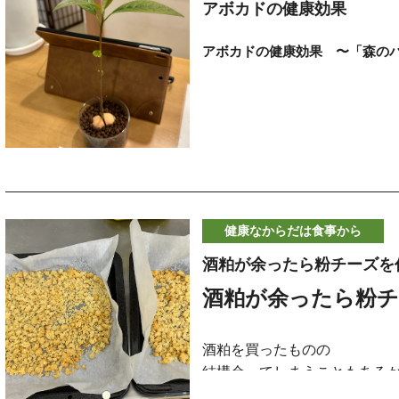
•
ビスケットを袋に入れて砕
材料
アボカドの健康効果
ヘラかスケッパーでかき混ぜ
•
溶かしバターを加えて混ぜ
【A】
ネギのアリシン、ショウガの
粉っぽさがなくなったら
•
型に敷き詰め、ラップの上
それを２つ作ったら、フライ
•
酒かす（ペースト状）…20
アボカドの健康効果 〜「森の
ーは、いずれも体の防御力に
3.
生地を作る
はんをラップから剥がし２つ
する
ラップをして３０分室温にお
やすい方、疲れが抜けにくい
•
クリームチーズをなめらか
•
きび糖（または砂糖）…大さ
３０分たったら
•
グラニュー糖を加えて混ぜ
•
塩…小さじ1/5
香りと旨味で“減塩”がしやすい
あなたも「アボカド」の種を
表裏がカリッとなるまでよく
ボールの外側から折りたたむ
•
溶いた卵を少しずつ加え混
【B】
塩麹のまろやかな塩味と薬味
•
生クリームを加えて混ぜる
•
ごま油（白）…30g
２０回ほど内側に生地を混ぜ
発芽に時間はかかりますが結
•
薄力粉をふるい入れて混ぜ
て塩分を摂りすぎない食事に
•
水…25g
焼けたら、少し冷ましておき
のです。
オーブンシートを敷いた型に
•
レモン汁を加え混ぜる
•
薄力粉…100g（今回は米
入れてラップをして冷蔵庫に
•
冷凍ブルーベリーの2/3を加
りました）
「アボカド」は、その濃厚な味
健康なからだは食事から
4.
焼く
ある程度冷めたら、あらかじ
•
ベーキングパウダー…ひとつ
翌朝
ー”とも呼ばれています。
酒粕が余ったら粉チーズを
■ ネギショウガ塩麹の作り方
•
型に生地を流し、残りのブ
豚バラ炒めを挟んで出来上が
作り方
オーブンを２１０度で予熱ス
＜材料＞
•
軽くトントンして空気を抜き、
1.
酒粕が余ったら粉
オーブン予熱：160℃に温
実はこの呼び名の通り、アボ
米麹: 100g
冷蔵庫から出した生地の表面
5.
仕上げ
2.
混ぜる（A → B）
ルがたっぷりと含まれており
•
竹串を刺して生地がべったり
ボウルに【A】を入れてゴムべ
オリーブオイルを少し塗って
酒粕を買ったものの
ます。
塩: 40g
•
冷ましてから型から外し、
ひと手間かかりますが、カリ
→【B】の油と水を加え、泡
結構余ってしまうこともある
岩塩とハーブやスパイスをふ
味がきんぴらと合わさり全く
•
半日以上置くとよりしっと
3.
粉を加える
今回は、そんなアボカドの健
そんな時おすすめの酒粕チー