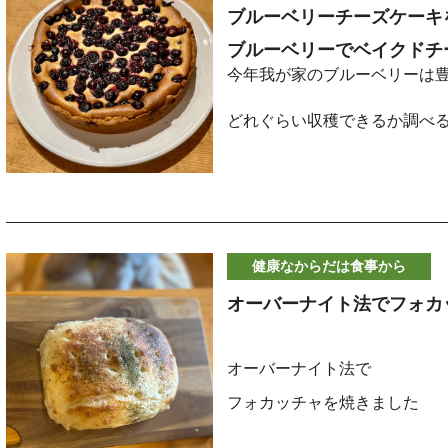
ロールやショウガオールは、
ブルーベリーチーズケーキ
地に混ぜ込んで一緒に焼くこ
してくれます。体が冷えて胃
ブルーベリーでベイクドチ
炊いたごはん １６０ｇ
生地と一緒に焼くことによっ
今年我が家のブルーベリーは
い、という方には特に効果的
す。
関節のこわばりや喉のイガイ
どれぐらい収穫できるか調べ
※冷凍したごはんでも一度レン
収穫したものを順次冷凍保存
ができました。
何日か前の時点で１．１ｋｇ
参考レシピ
■ 塩麹の働き
まだ後少し残っているので１
片栗粉 大さじ１
https://www.m-kitchen.jp/Root/
この冷凍にしたブルーベリー
健康なからだは食事から
きび砂糖の半分をエリスリトール
シンプルにヨーグルトに入れ
塩麹は「麹菌」が作り出した
醤油 大さじ1/2
食べるのもいいですが
オーバーナイト法でフォカ
質やデンプンを分解する力が
ブルーベリーでベイクドチー
旨味もぐんと増します。また
きんぴらは各ご家庭の味で作
オーバーナイト法で
通の改善や免疫力の底上げに
ブルーベリーチーズケーキ
より細めに切った方が食べや
材料（1台分）
フォカッチャを焼きました
なので塩分量を抑えやすいの
•
クリームチーズ … 200g
前日の晩に
豚バラ炒めも適当にきんぴら