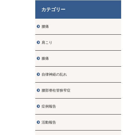
カテゴリー
腰痛

肩こり

膝痛

自律神経の乱れ

腰部脊柱管狭窄症

症例報告

活動報告
