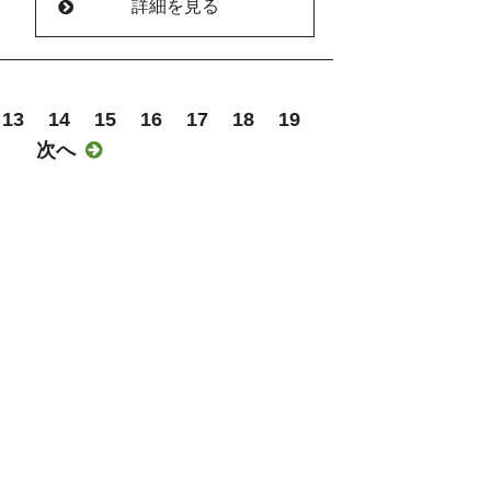
約50g）
テンフリー生活に飽きて来た方におすす
詳細を見る
をふるい入れ、ゴムべらでさっくり混ぜ
ど
いと思います。
で２０分焼成するとできあがりです
チーズ
冷凍ブルーベリーです。
ですよね
て違いますので
20cm四方、厚さ4mmにのばす。
ご用意ください。
て形を作る。
す「良い脂」
13
14
15
16
17
18
19
さい。
いと思いますが
次へ

自分の使いたい食材を使って手作りする
＊＊＊＊＊＊＊＊＊＊＊
オレイン酸」という一価不飽和脂肪酸で
で20〜22分焼く。
ですね。
らい
のまま天板ごと冷ます。
りますので
ての材料を入れ、よく混ぜ合わせます。
どしたい」
.jp/51650?page=2」
まれる健康的な脂で、血中の悪玉コレス
いっきりやりたい」
善玉コレステロール（HDL）を保つ働き
、焼き上がって粗熱が取れてから、もう
けたくない」
かくしました。
じんでとろみが出たら完成です
」
.jp/recipe/44381_%E9%85%92%E3%81%8B%E3%81%99%E3%8
とで動脈硬化や高血圧の予防につなが
？
＊＊＊＊＊＊＊＊＊＊＊
てくれるのです。
程度、冬１０日から２週間
っかりと寄り添い
すが、アボカドの脂は“体に良い脂”。量
どしたい」
い油） 大さじ２
整え
いっきりやりたい」
ます。