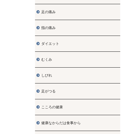
足の痛み

指の痛み

ダイエット

むくみ

しびれ

足がつる

こころの健康

健康なからだは食事から
