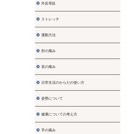
外反母趾

ストレッチ

運動方法

肘の痛み

首の痛み

日常生活のからだの使い方

姿勢について

健康についての考え方

手の痛み
